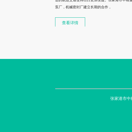
达的航运交通使得出口更加便捷。张家港市中格
泵厂，机械密封厂建立长期的合作，
查看详情
张家港市中格曼机