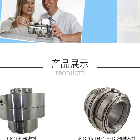
产品展示
PRODUCTS
CM1B机械密封
LP-D-SA-D4S1 70-DE机械密封