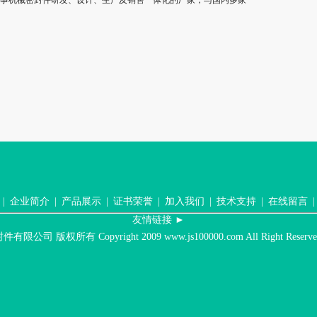
事机械密封件研发、设计、生产及销售一体化的厂家，与国内多家
|
企业简介
|
产品展示
|
证书荣誉
|
加入我们
|
技术支持
|
在线留言
友情链接 ►
版权所有 Copyright 2009 www.js100000.com All Right Reserv