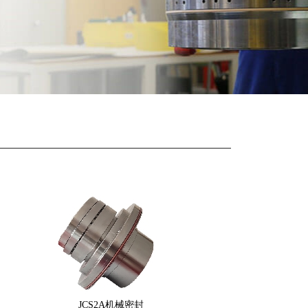
JCS2A机械密封