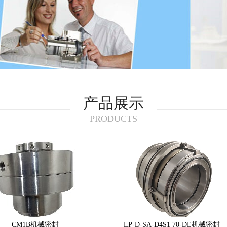
产品展示
PRODUCTS
CM1B机械密封
LP-D-SA-D4S1 70-DE机械密封