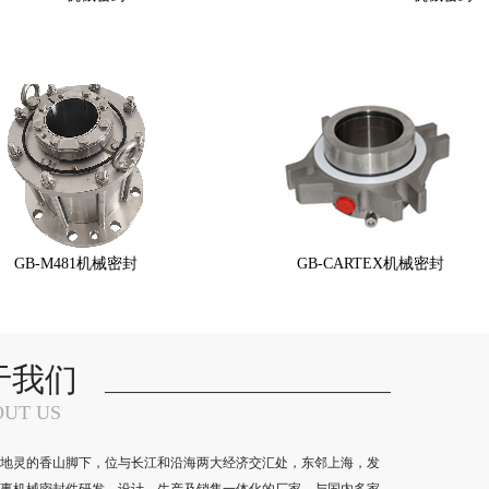
GB-M481机械密封
GB-CARTEX机械密封
于我们
UT US
人杰地灵的香山脚下，位与长江和沿海两大经济交汇处，东邻上海，发