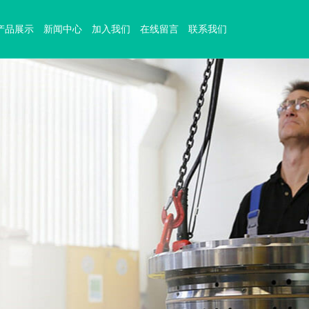
产品展示
新闻中心
加入我们
在线留言
联系我们